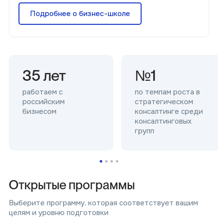
Подробнее о бизнес-школе
35 лет
№1
работаем с
по темпам роста в
российским
стратегическом
бизнесом
консалтинге среди
консалтинговых
групп
О
т
к
р
ы
т
ы
е
п
р
о
г
р
а
м
м
ы
Выберите программу, которая соответствует вашим
целям и уровню подготовки