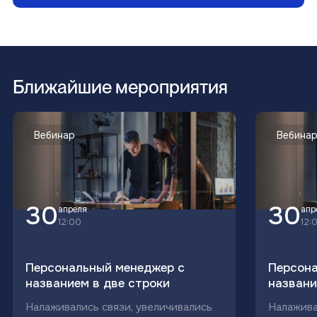
Б
л
и
ж
а
й
ш
и
е
м
е
р
о
п
р
и
я
т
и
я
Вебинар
Вебина
30
30
апреля
апр
12:00
12:
Персональный менеджер с
Персона
названием в две строки
названи
Налаживались связи, увеличивались
Налажива