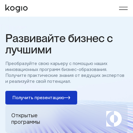
Р
а
з
в
и
в
а
й
т
е
б
и
з
н
е
с
с
л
у
ч
ш
и
м
и
Преобразуйте свою карьеру с помощью наших
инновационных программ бизнес-образования.
Получите практические знания от ведущих экспертов
и реализуйте свой потенциал.
Получить презентацию
Открытые
программы